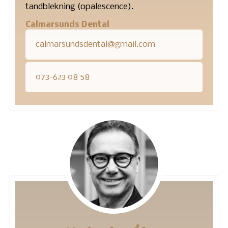
tandblekning (opalescence).
Calmarsunds Dental
calmarsundsdental@gmail.com
073-623 08 58