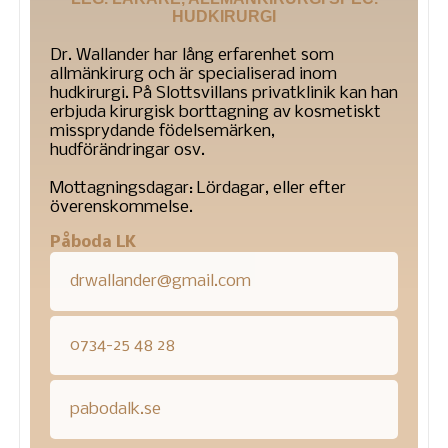
HUDKIRURGI
Dr. Wallander har lång erfarenhet som
allmänkirurg och är specialiserad inom
hudkirurgi. På Slottsvillans privatklinik kan han
erbjuda kirurgisk borttagning av kosmetiskt
missprydande födelsemärken,
hudförändringar osv.
Mottagningsdagar: Lördagar, eller efter
överenskommelse.
Påboda LK
drwallander@gmail.com
0734-25 48 28
pabodalk.se