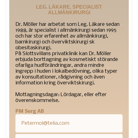
LEG. LÄKARE, SPECIALIST
ALLMÄNKIRURGI
Dr. Möller har arbetat som Leg. Läkare sedan
1988, är specialist i allmänkirurgi sedan 1995
och har stor erfarenhet av allmänkirurgi,
barnkirurgi och överviktskirurgi sk
obesitaskirurgi.
På Slottsvillans privatklinik kan Dr. Möller
erbjuda borttagning av kosmetiskt störande
ofarliga hudförändringar, andra mindre
ingrepp i huden i lokalbedövning, olika typer
av konsultationer, rådgivning och även
information kring överviktskirurgi.
Mottagningsdagar: Lördagar, eller efter
överenskommelse.
PM Surg AB
Petermol@telia.com