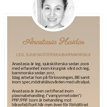
Anastasia Haidar
LEG. SJUKSKÖTERSKA/BARNMORSKA
Anastasia är leg. sjuksköterska sedan 2009
med erfarenhet inom kirurgisk vård och leg.
barnmorska sedan 2017.
Idag arbetar hon på förlossningen, BB samt
inom spec.mödrahälsovården med ultraljud.
Anastasia är även certifierad inom
plasmabehandling ("vampyrmetoden")
PRP/PRF (som är behandling mot
håravfall/tunt hår men även för förbättrad