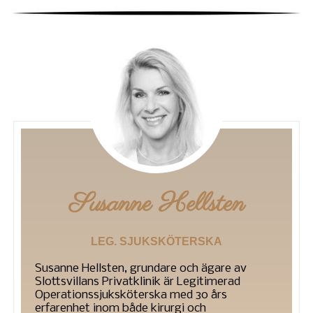
Susanne Hellsten
LEG. SJUKSKÖTERSKA
Susanne Hellsten, grundare och ägare av
Slottsvillans Privatklinik är Legitimerad
Operationssjuksköterska med 30 års
erfarenhet inom både kirurgi och