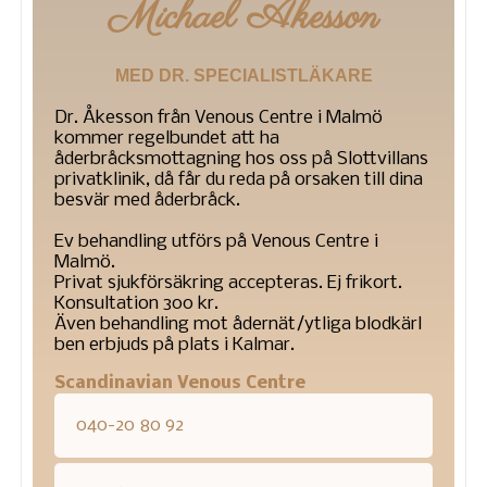
Michael Åkesson
MED DR. SPECIALISTLÄKARE
Dr. Åkesson från Venous Centre i Malmö
kommer regelbundet att ha
åderbråcksmottagning hos oss på Slottvillans
privatklinik, då får du reda på orsaken till dina
besvär med åderbråck.
Ev behandling utförs på Venous Centre i
Malmö.
Privat sjukförsäkring accepteras. Ej frikort.
Konsultation 300 kr.
Även behandling mot ådernät/ytliga blodkärl
ben erbjuds på plats i Kalmar.
Scandinavian Venous Centre
040-20 80 92